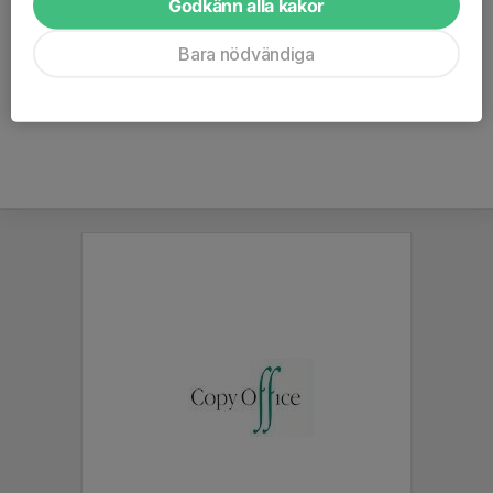
Välkomna!
Godkänn alla kakor
Jessica och Anna
Bara nödvändiga