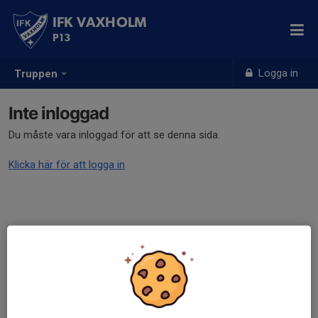
IFK VAXHOLM
P13
Logga in
Truppen
Inte inloggad
Du måste vara inloggad för att se denna sida.
Klicka här för att logga in