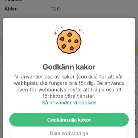
Ålder
12 år
ALLA SERIER
ALLA ÅR
2026
10
0
0
0
Godkänn kakor
2025
17
0
0
0
Vi använder oss av kakor (cookies) för att vår
2024
9
0
0
0
webbplats ska fungera bra för dig. De används
även för webbanalys i syfte att hjälpa oss att
2023
7
0
0
0
förbättra våra tjänster.
Så använder vi cookies
2022
9
0
0
0
2021
6
0
0
0
Godkänn alla kakor
Totalt
58
0
0
0
Bara nödvändiga