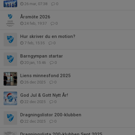
26 mar, 07:38
0
Årsmöte 2026
24 feb, 19:37
0
Hur skriver du en motion?
7 feb, 15:35
0
Barngympan startar
20 jan, 15:46
0
Liens minnesfond 2025
26 dec 2025
0
God Jul & Gott Nytt År!
22 dec 2025
0
Dragningslistor 200-klubben
22 dec 2025
0
Dragningslista 200-klubben Sept 2025