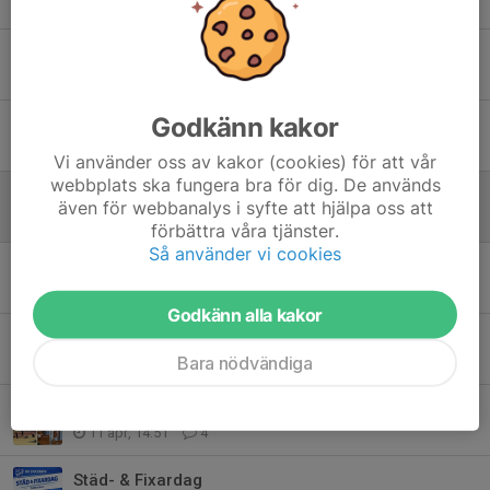
Tidigare nyheter
VM i Stockaryd - Storbildsskärm
12 jun, 21:16
0
Godkänn kakor
Tennisplan och Hundrastgård
12 maj, 13:54
0
Vi använder oss av kakor (cookies) för att vår
webbplats ska fungera bra för dig. De används
Nu är det dax!
även för webbanalys i syfte att hjälpa oss att
5 maj, 10:48
0
förbättra våra tjänster.
Så använder vi cookies
Stockarydsloppet - 9 maj
15 apr, 19:15
0
Godkänn alla kakor
Utbildning för gräsklippare på Njudungsvallen
Bara nödvändiga
14 apr, 20:52
0
När vi hjälps åt blir det som bäst
11 apr, 14:51
4
Städ- & Fixardag