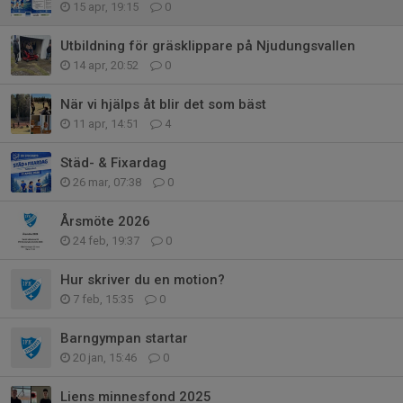
15 apr, 19:15
0
Utbildning för gräsklippare på Njudungsvallen
14 apr, 20:52
0
När vi hjälps åt blir det som bäst
11 apr, 14:51
4
Städ- & Fixardag
26 mar, 07:38
0
Årsmöte 2026
24 feb, 19:37
0
Hur skriver du en motion?
7 feb, 15:35
0
Barngympan startar
20 jan, 15:46
0
Liens minnesfond 2025