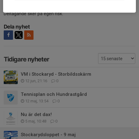
Deltagande sker på egen risk.
Dela nyhet
Tidigare nyheter
VM i Stockaryd - Storbildsskärm
12 jun, 21:16
0
Tennisplan och Hundrastgård
12 maj, 13:54
0
Nu är det dax!
5 maj, 10:48
0
Stockarydsloppet - 9 maj