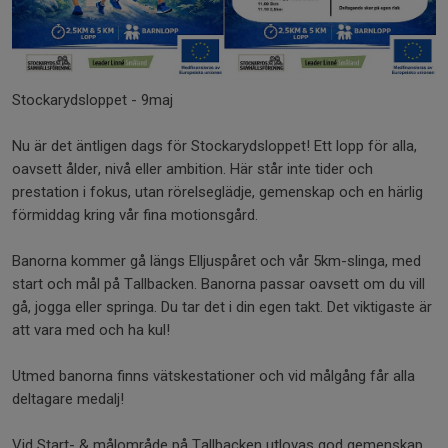
Stockarydsloppet - 9maj
Nu är det äntligen dags för Stockarydsloppet! Ett lopp för alla,
oavsett ålder, nivå eller ambition. Här står inte tider och
prestation i fokus, utan rörelseglädje, gemenskap och en härlig
förmiddag kring vår fina motionsgård.
Banorna kommer gå längs Elljuspåret och vår 5km-slinga, med
start och mål på Tallbacken. Banorna passar oavsett om du vill
gå, jogga eller springa. Du tar det i din egen takt. Det viktigaste är
att vara med och ha kul!
Utmed banorna finns vätskestationer och vid målgång får alla
deltagare medalj!
Vid Start- & målområde på Tallbacken utlovas god gemenskap