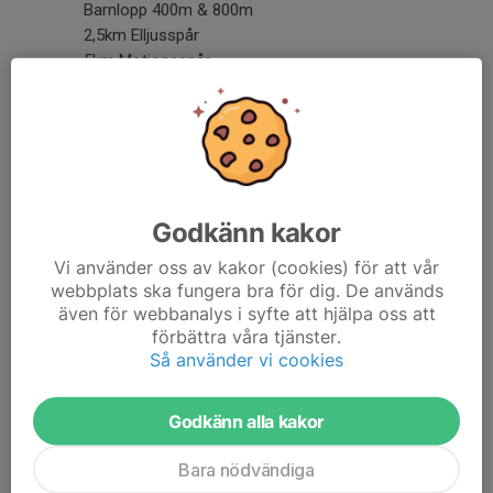
Barnlopp 400m & 800m
2,5km Elljusspår
5km Motionsspår
Starttider:
10.30 Barnlopp 400m & 800m
11.00 5km
11.10 2,5km
Parkering sker på anvisad plats.
Godkänn kakor
Ta gärna cykeln eller gå!
Vi använder oss av kakor (cookies) för att vår
Ingen tidtagning kommer att ske.
webbplats ska fungera bra för dig. De används
även för webbanalys i syfte att hjälpa oss att
förbättra våra tjänster.
Kiosk med Korv med Bröd finns på plats.
Så använder vi cookies
Möjlighet till omklädningsrum finns i klubbstugans gym.
Godkänn alla kakor
Vätskestationer kommer finnas utmed banan.
Bara nödvändiga
Medalj till alla deltagare.