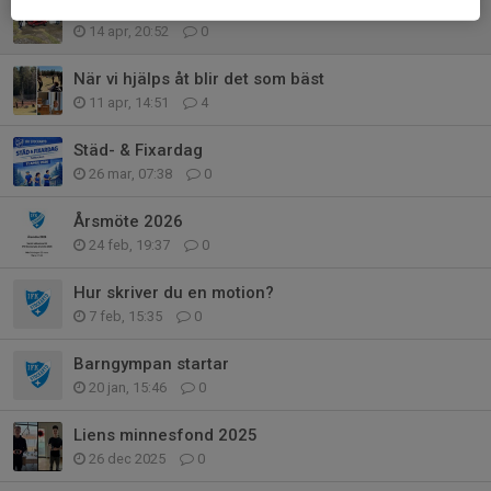
Utbildning för gräsklippare på Njudungsvallen
14 apr, 20:52
0
När vi hjälps åt blir det som bäst
11 apr, 14:51
4
Städ- & Fixardag
26 mar, 07:38
0
Årsmöte 2026
24 feb, 19:37
0
Hur skriver du en motion?
7 feb, 15:35
0
Barngympan startar
20 jan, 15:46
0
Liens minnesfond 2025
26 dec 2025
0