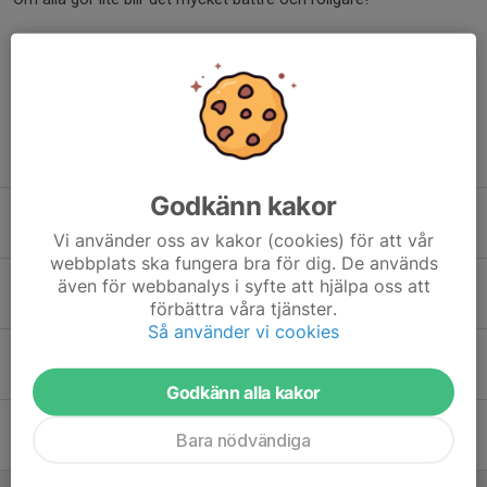
Dela nyhet
Tidigare nyheter
Godkänn kakor
VM i Stockaryd - Storbildsskärm
12 jun, 21:16
0
Vi använder oss av kakor (cookies) för att vår
webbplats ska fungera bra för dig. De används
Tennisplan och Hundrastgård
även för webbanalys i syfte att hjälpa oss att
förbättra våra tjänster.
12 maj, 13:54
0
Så använder vi cookies
Nu är det dax!
5 maj, 10:48
0
Godkänn alla kakor
Stockarydsloppet - 9 maj
Bara nödvändiga
15 apr, 19:15
0