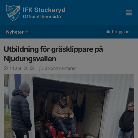
IFK Stockaryd
Officiell hemsida
Logga in
Nyheter
Utbildning för gräsklippare på
Njudungsvallen
14 apr, 20:52
0 kommentarer