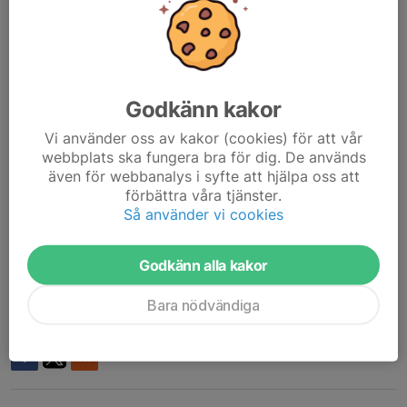
6 mån: 800 kronor
Barn 12-14 år tränar gratis TILLSAMMANS med förälder med
aktivt gymkort.
Godkänn kakor
Podd: 100 kronor (engångsavgift) PODDEN ÄR PERSONLIG
Vi använder oss av kakor (cookies) för att vår
Medlemsavgiften betalas kalenderårsvis.
webbplats ska fungera bra för dig. De används
Familj med barn tom 19 år på samma adress : 400:-
även för webbanalys i syfte att hjälpa oss att
Enskilt medlemskap: 200:-
förbättra våra tjänster.
Så använder vi cookies
Betalas till:
Swish 123 635 68 85
Godkänn alla kakor
BankGiro 5485-4484
Stycke
Knapp
Bara nödvändiga
Dela nyhet