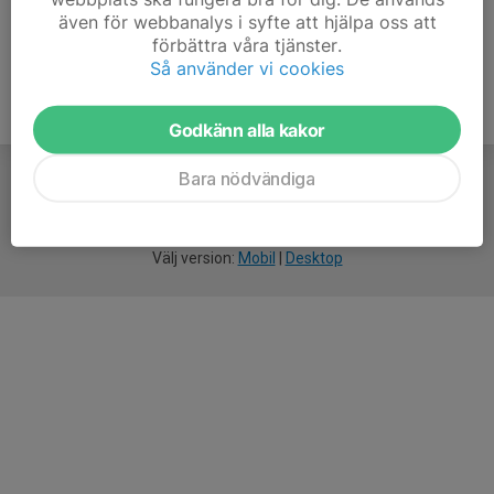
även för webbanalys i syfte att hjälpa oss att
förbättra våra tjänster.
Så använder vi cookies
Godkänn alla kakor
Bara nödvändiga
För
smarta
idrottsföreningar
Välj version:
Mobil
|
Desktop