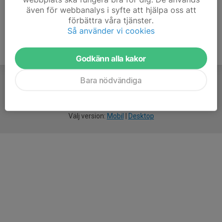
även för webbanalys i syfte att hjälpa oss att
förbättra våra tjänster.
Så använder vi cookies
Godkänn alla kakor
Bara nödvändiga
För
smarta
idrottsföreningar
Välj version:
Mobil
|
Desktop