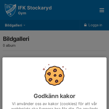
IFK Stockaryd
Gym
Logga in
Bildgalleri
Bildgalleri
0 album
Inga album skapade
Godkänn kakor
Vi använder oss av kakor (cookies) för att vår
webbplats ska fungera bra för dig. De används