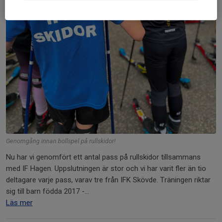
Genomgång innan bollspel på rullskidor!
Nu har vi genomfört ett antal pass på rullskidor tillsammans
med IF Hagen. Uppslutningen är stor och vi har varit fler än tio
deltagare varje pass, varav tre från IFK Skövde. Träningen riktar
sig till barn födda 2017 -...
Läs mer