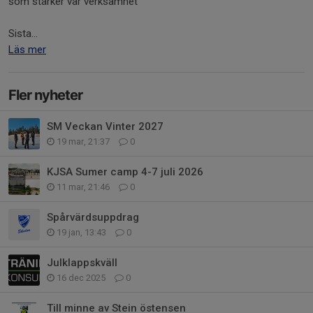
som stärker vår verksamhet
Sista...
Läs mer
Fler nyheter
SM Veckan Vinter 2027
19 mar, 21:37
0
KJSA Sumer camp 4-7 juli 2026
11 mar, 21:46
0
Spårvärdsuppdrag
19 jan, 13:43
0
Julklappskväll
16 dec 2025
0
Till minne av Stein östensen