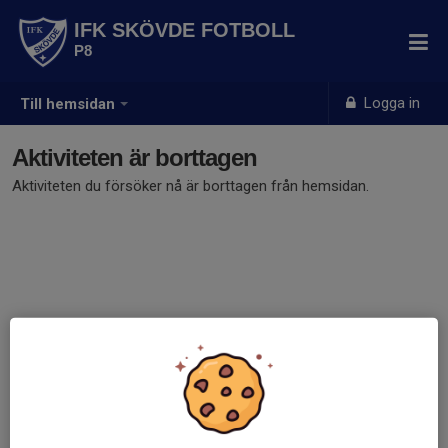
IFK SKÖVDE FOTBOLL
P8
Logga in
Till hemsidan
Aktiviteten är borttagen
Aktiviteten du försöker nå är borttagen från hemsidan.