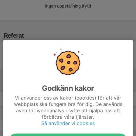
Ingen uppställning ifylld
Referat
Inget referat skrivet
Tabell
Godkänn kakor
Vi använder oss av kakor (cookies) för att vår
Herrar P35 Motion Skara
M
+/-
P
webbplats ska fungera bra för dig. De används
även för webbanalys i syfte att hjälpa oss att
1. Skövde AIK
1
3
3
förbättra våra tjänster.
Så använder vi cookies
2. Falköpings FK
1
3
3