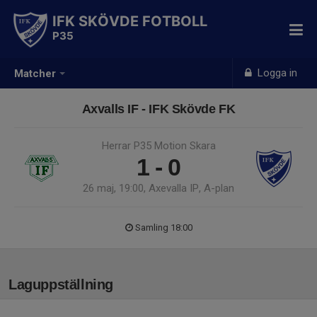
IFK SKÖVDE FOTBOLL
P35
Logga in
Matcher
Axvalls IF - IFK Skövde FK
Herrar P35 Motion Skara
1 - 0
26 maj, 19:00, Axevalla IP, A-plan
Samling 18:00
Laguppställning