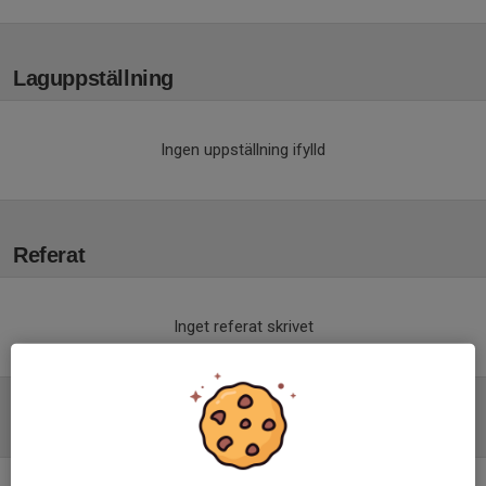
Laguppställning
Ingen uppställning ifylld
Referat
Inget referat skrivet
Tabell