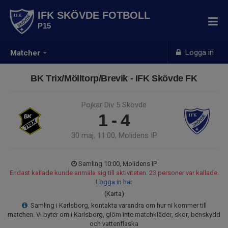
IFK SKÖVDE FOTBOLL
P15
Logga in
Matcher
BK Trix/Mölltorp/Brevik - IFK Skövde FK
Pojkar Div 5 Skövde
1 - 4
30 maj, 11:00, Molidens IP
Samling 10:00, Molidens IP
Endast kallade kunde anmäla sig till aktiviteten. 23 personer var kallade.
Logga in här
(Karta)
Samling i Karlsborg, kontakta varandra om hur ni kommer till
matchen. Vi byter om i Karlsborg, glöm inte matchkläder, skor, benskydd
och vattenflaska