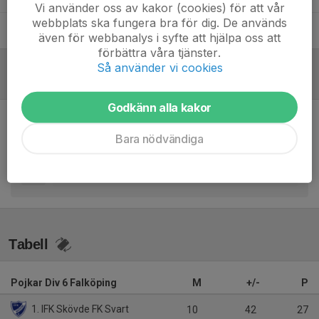
Vi använder oss av kakor (cookies) för att vår
webbplats ska fungera bra för dig. De används
Billy Söderholm
Ungdomsledare
även för webbanalys i syfte att hjälpa oss att
förbättra våra tjänster.
Så använder vi cookies
Referat
Godkänn alla kakor
Inget referat skrivet
Bara nödvändiga
Tabell
Pojkar Div 6 Falköping
M
+/-
P
1. IFK Skövde FK Svart
10
42
27