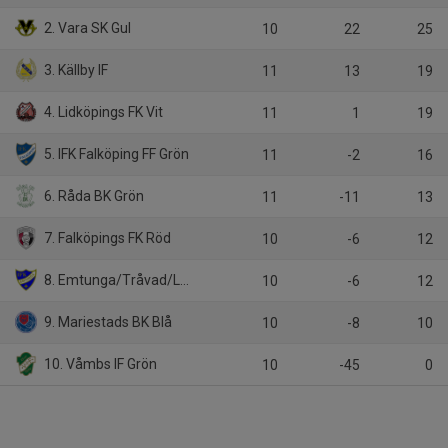
2. Vara SK Gul
10
22
25
3. Källby IF
11
13
19
4. Lidköpings FK Vit
11
1
19
5. IFK Falköping FF Grön
11
-2
16
6. Råda BK Grön
11
-11
13
7. Falköpings FK Röd
10
-6
12
8. Emtunga/Tråvad/Larv
10
-6
12
9. Mariestads BK Blå
10
-8
10
10. Våmbs IF Grön
10
-45
0