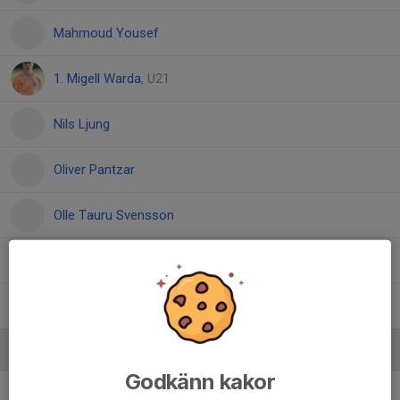
Mahmoud Yousef
1. Migell Warda
, U21
Nils Ljung
Oliver Pantzar
Olle Tauru Svensson
Salahedin Mohamed
, U21
Sixten Söderholm
Ledare
Godkänn kakor
Anton Laudon
Ungdomsledare