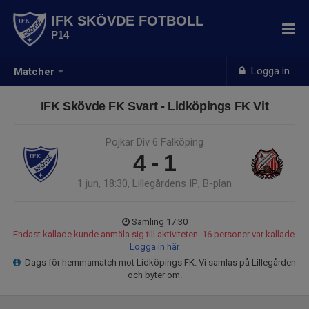
IFK SKÖVDE FOTBOLL
P14
Logga in
Matcher
IFK Skövde FK Svart - Lidköpings FK Vit
Pojkar Div 6 Falköping
4 - 1
1 jun, 18:30, Lillegårdens IP, B-plan
Samling 17:30
Endast kallade kunde anmäla sig till aktiviteten. 16 personer var kallade.
Logga in här
Dags för hemmamatch mot Lidköpings FK. Vi samlas på Lillegården
och byter om.