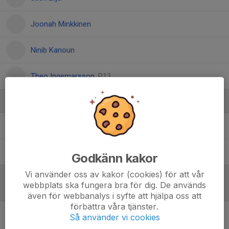
Joonah Minkkinen
Ninib Kanoun
Theo Ingemarsson
, P13
Ledare
Kalle Minkkinen
ledare
Michael Ryder
Ungdomsledare
Godkänn kakor
Vi använder oss av kakor (cookies) för att vår
webbplats ska fungera bra för dig. De används
Referat
även för webbanalys i syfte att hjälpa oss att
förbättra våra tjänster.
Så använder vi cookies
Inget referat skrivet