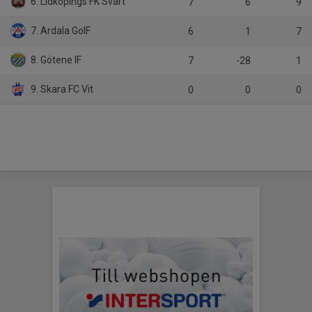
6. Lidköpings FK Svart
7
6
9
7. Ardala GoIF
6
1
7
8. Götene IF
7
-28
1
9. Skara FC Vit
0
0
0