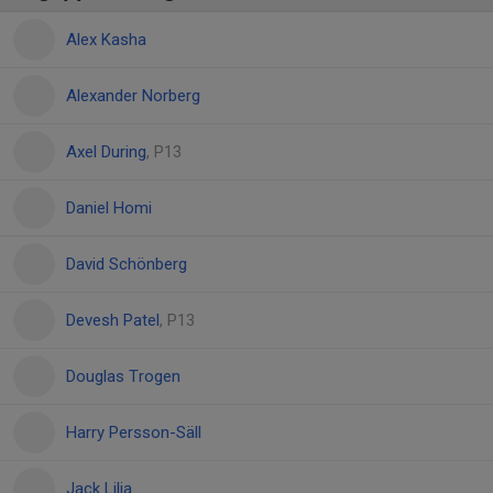
Alex Kasha
Alexander Norberg
Axel During
, P13
Daniel Homi
David Schönberg
Devesh Patel
, P13
Douglas Trogen
Harry Persson-Säll
Jack Lilja