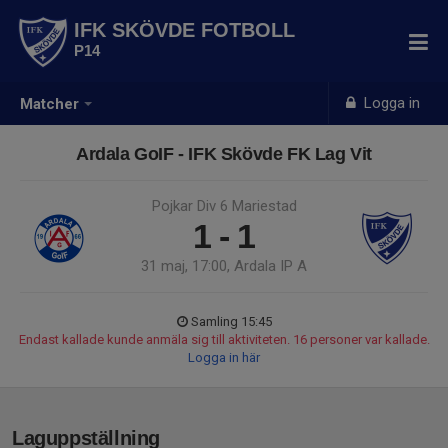
IFK SKÖVDE FOTBOLL
P14
Logga in
Matcher
Ardala GoIF - IFK Skövde FK Lag Vit
Pojkar Div 6 Mariestad
1 - 1
31 maj, 17:00, Ardala IP A
Samling 15:45
Endast kallade kunde anmäla sig till aktiviteten. 16 personer var kallade.
Logga in här
Laguppställning