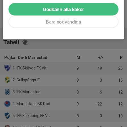
Godkänn alla kakor
Bara nödvändiga
Tabell
Pojkar Div 6 Mariestad
M
+/-
P
1. IFK Skövde FK Vit
9
49
25
2. Gullspångs IF
8
0
15
3. IFK Mariestad
8
-6
12
4. Mariestads BK Röd
9
-22
12
5. IFK Falköping FF Vit
8
0
10