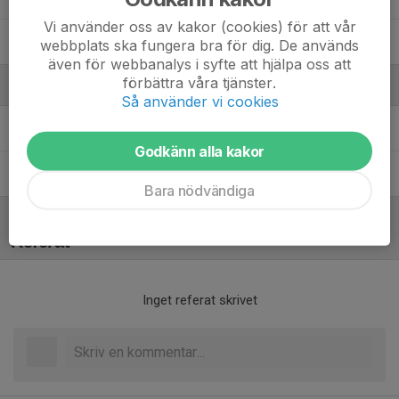
Vi använder oss av kakor (cookies) för att vår
Vilgot Bergqvist
webbplats ska fungera bra för dig. De används
även för webbanalys i syfte att hjälpa oss att
förbättra våra tjänster.
Ledare
Så använder vi cookies
Erik Thyberg
Ungdomsledare
Godkänn alla kakor
Igor Babović
Ungdomsansvarig
Bara nödvändiga
Referat
Inget referat skrivet