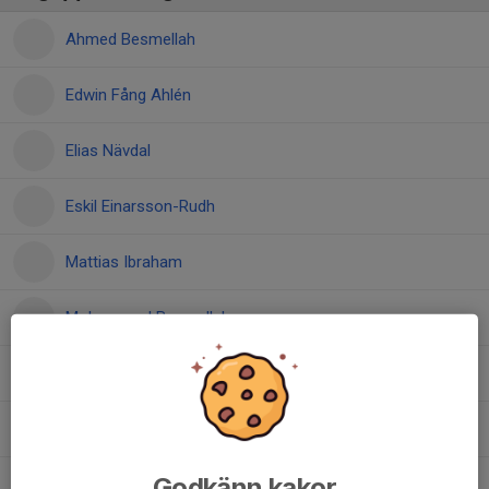
Ahmed Besmellah
Edwin Fång Ahlén
Elias Nävdal
Eskil Einarsson-Rudh
Mattias Ibraham
Mohammed Besmellah
Nico Thyberg
Sixten Vilemyr
Godkänn kakor
Teo Babović