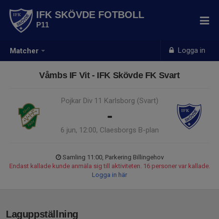
IFK SKÖVDE FOTBOLL
P11
Logga in
Matcher
Våmbs IF Vit - IFK Skövde FK Svart
Pojkar Div 11 Karlsborg (Svart)
-
6 jun, 12:00, Claesborgs B-plan
Samling 11:00, Parkering Billingehov
Endast kallade kunde anmäla sig till aktiviteten. 16 personer var kallade.
Logga in här
Laguppställning