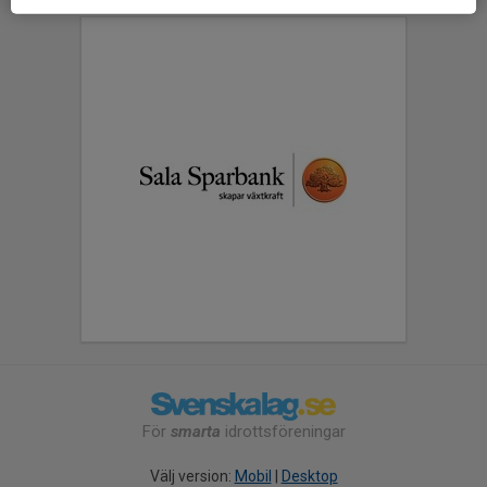
För
smarta
idrottsföreningar
Välj version:
Mobil
|
Desktop