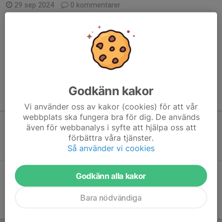
29 sep 2024
0 kommentarer
Nu är det snart möjligt att anmäla sig till Sala Silverman 2025.
Datum för Sala Silverman Sprint Tävling, Motion och Stafett blir
fredagen den 29/8 med start kl 17:00
Datum för Sala Silverman Medel SM/RM, Motion och...
Läs mer
Godkänn kakor
Kommande aktiviteter
Vi använder oss av kakor (cookies) för att vår
webbplats ska fungera bra för dig. De används
även för webbanalys i syfte att hjälpa oss att
Inga aktiviteter inbokade
förbättra våra tjänster.
Så använder vi cookies
Godkänn alla kakor
Hela kalendern
Bara nödvändiga