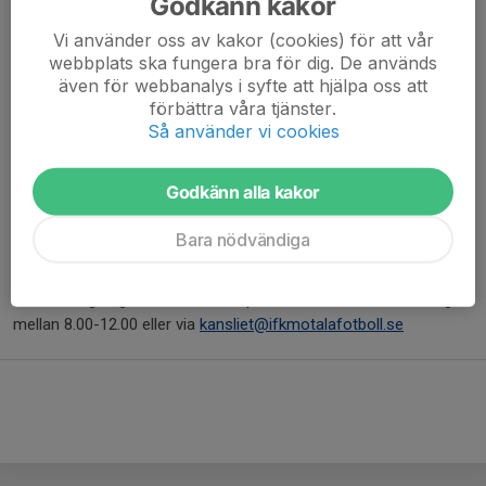
Godkänn kakor
Vi använder oss av kakor (cookies) för att vår
Priser
(i mån av plats) från 1 juni.
webbplats ska fungera bra för dig. De används
Elplats
500kr/dygn (ev fåtal kvar)
även för webbanalys i syfte att hjälpa oss att
förbättra våra tjänster.
Plats utan el/ tältplats
350kr/dygn
Så använder vi cookies
Våra campingvärdar finns på plats för att ta emot er, hjälpa er
Godkänn alla kakor
hitta rätt och svara på eventuella frågor.
Arenas utrymmen städas frekvent under hela tiden vi har öppet
Bara nödvändiga
för camping.
För bokning ringer ni vårat kansli på tel:nr 0141-212143 vardagar
mellan 8.00-12.00 eller via
kansliet@ifkmotalafotboll.se