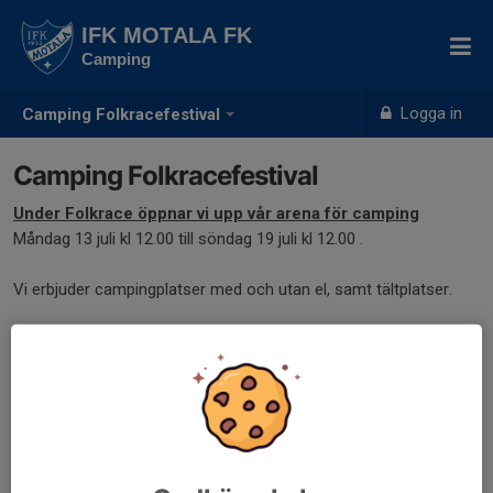
IFK MOTALA FK
Camping
Logga in
Camping Folkracefestival
Camping Folkracefestival
Under Folkrace öppnar vi upp vår arena för camping
Måndag 13 juli kl 12.00 till söndag 19 juli kl 12.00 .
Vi erbjuder campingplatser med och utan el, samt tältplatser.
Det finns fyra omklädnings- och duschrum (2 herr, 2 dam) samt
ett mindre omklädningsrum med dusch.
I vårt kök för camping finns flera spisar med ugn, diskbänkar
med diskmöjlighet samt kyl och frys.
Möjlighet för laddning av telefon, mindre elektronik finns. (Ej
övervakad)