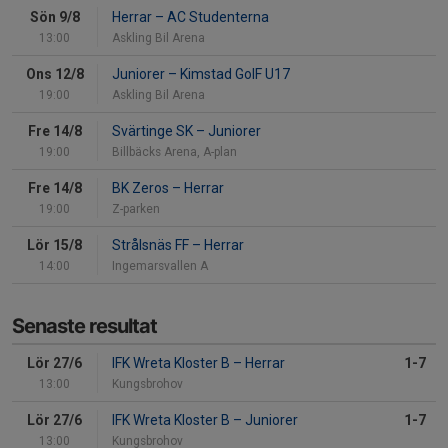
Sön 9/8
Herrar
–
AC Studenterna
13:00
Askling Bil Arena
Ons 12/8
Juniorer
–
Kimstad GoIF U17
19:00
Askling Bil Arena
Fre 14/8
Svärtinge SK
–
Juniorer
19:00
Billbäcks Arena, A-plan
Fre 14/8
BK Zeros
–
Herrar
19:00
Z-parken
Lör 15/8
Strålsnäs FF
–
Herrar
14:00
Ingemarsvallen A
Senaste resultat
Lör 27/6
IFK Wreta Kloster B
–
Herrar
1-7
13:00
Kungsbrohov
Lör 27/6
IFK Wreta Kloster B
–
Juniorer
1-7
13:00
Kungsbrohov