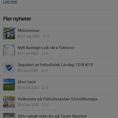
Läs mer
Fler nyheter
Midsommar
27 maj 2025
0
Nytt Bankgiro på våra fakturor
21 jun 2024
0
Uppstart av fotbollslek Lördag 12/8 kl10
2 aug 2023
5
Stort tack
26 jun 2023
0
Välkomna på fotbollsskolan fd bollibompa
30 apr 2023
3
20% rabatt mån-lör på Team Sportia!