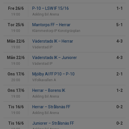
Fre 26/6
P-10
–
LSW IF 15/16
1-1
19:00
Askling Bil Arena
Tor 25/6
Mantorps FF
–
Herrar
5-1
19:00
Klämmestorp IP Konstgräsplan
Mån 22/6
Väderstads IK
–
Herrar
4-3
19:00
Väderstad IP
Mån 22/6
Väderstads IK
–
Juniorer
4-3
19:00
Väderstad IP
Ons 17/6
Mjölby AI FF P10
–
P-10
2-1
20:00
Vifolkavallen A
Ons 17/6
Herrar
–
Borens IK
1-2
19:00
Askling Bil Arena
Tis 16/6
Herrar
–
Strålsnäs FF
0-2
19:00
Askling Bil Arena
Tis 16/6
Juniorer
–
Strålsnäs FF
0-2