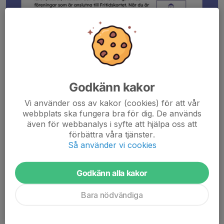
Godkänn kakor
Vi använder oss av kakor (cookies) för att vår
webbplats ska fungera bra för dig. De används
även för webbanalys i syfte att hjälpa oss att
förbättra våra tjänster.
Så använder vi cookies
Läs mer
Godkänn alla kakor
Var med stödj IFK Motala Fotboll och
Bara nödvändiga
Bandy genom att köpa lotter
24 nov 2025
1 kommentar