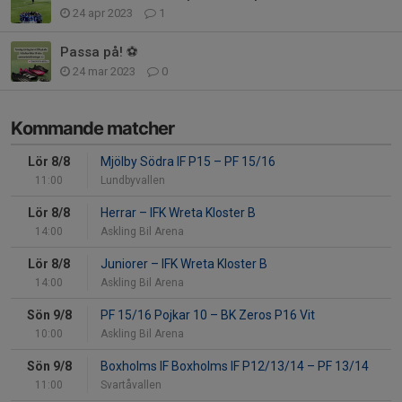
24 apr 2023
1
Passa på! ⚽️
24 mar 2023
0
Kommande matcher
Lör 8/8
Mjölby Södra IF P15
–
PF 15/16
11:00
Lundbyvallen
Lör 8/8
Herrar
–
IFK Wreta Kloster B
14:00
Askling Bil Arena
Lör 8/8
Juniorer
–
IFK Wreta Kloster B
14:00
Askling Bil Arena
Sön 9/8
PF 15/16 Pojkar 10
–
BK Zeros P16 Vit
10:00
Askling Bil Arena
Sön 9/8
Boxholms IF Boxholms IF P12/13/14
–
PF 13/14
11:00
Svartåvallen