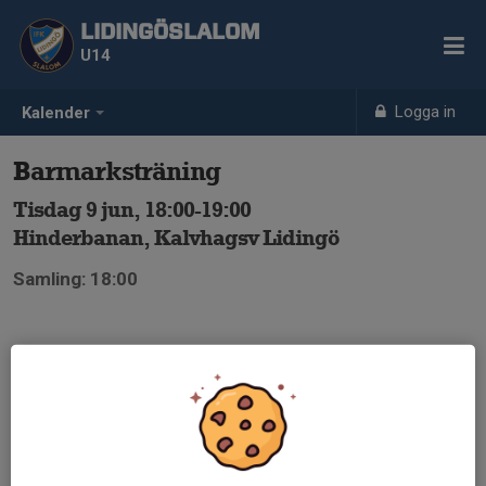
LIDINGÖSLALOM
U14
Logga in
Kalender
Barmarksträning
Tisdag 9 jun, 18:00-19:00
Hinderbanan, Kalvhagsv Lidingö
Samling: 18:00