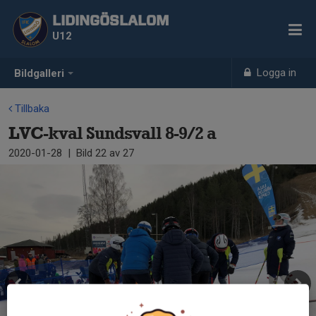
LIDINGÖSLALOM
U12
Logga in
Bildgalleri
Tillbaka
LVC-kval Sundsvall 8-9/2 a
2020-01-28
|
Bild
22
av 27