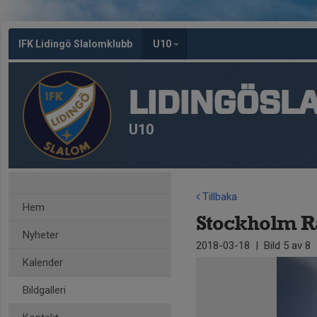
IFK Lidingö Slalomklubb
U10
LIDINGÖSL
U10
Tillbaka
Hem
Stockholm Ra
Nyheter
2018-03-18
|
Bild
5
av 8
Kalender
Bildgalleri