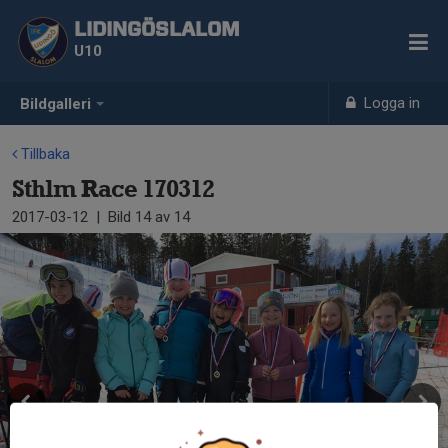
LIDINGÖSLALOM
U10
Logga in
Bildgalleri
Tillbaka
Sthlm Race 170312
2017-03-12
|
Bild
14
av 14