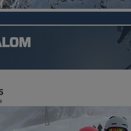
ALOM
5
8