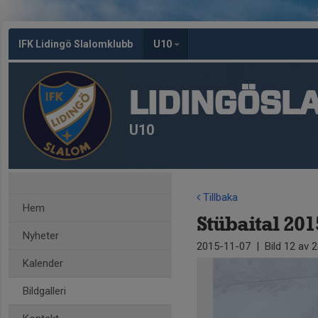
IFK Lidingö Slalomklubb
U10
LIDINGÖSL
U10
Tillbaka
Hem
Stübaital 201
Nyheter
2015-11-07
|
Bild
12
av 2
Kalender
Bildgalleri