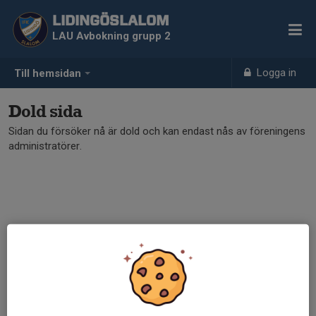
LIDINGÖSLALOM
LAU Avbokning grupp 2
Logga in
Till hemsidan
Dold sida
Sidan du försöker nå är dold och kan endast nås av föreningens
administratörer.