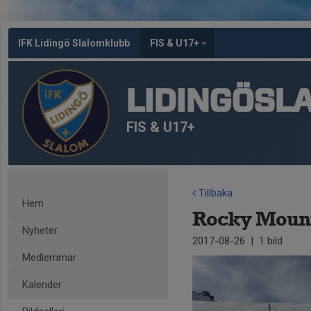
IFK Lidingö Slalomklubb
FIS & U17+
LIDINGÖSL
FIS & U17+
Tillbaka
Hem
Rocky Mount
Nyheter
2017-08-26
|
1 bild
Medlemmar
Kalender