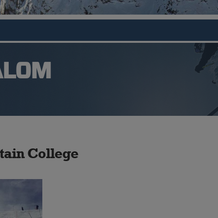
ALOM
ain College