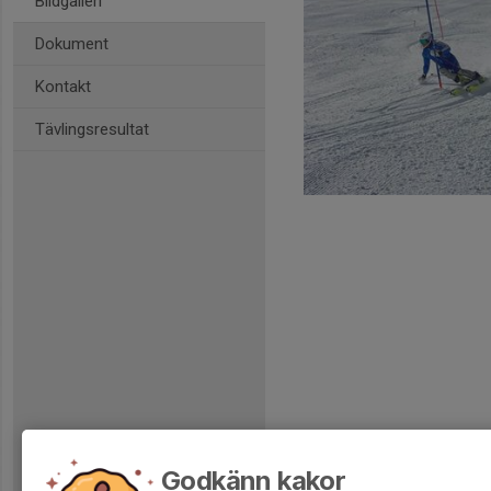
Bildgalleri
Dokument
Kontakt
Tävlingsresultat
Godkänn kakor