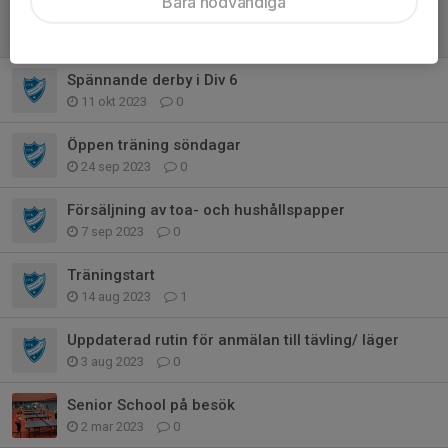
Bara nödvändiga
Ungdomstouren 16 december
10 dec 2023
0
Spännande derby i Div 6
11 okt 2023
0
Öppen träning söndagar
24 sep 2023
0
Försäljning av toa- och hushållspapper
7 sep 2023
0
Träningstart
14 aug 2023
1
Uppdaterad rutin för anmälan till tävling/ läger
3 aug 2023
0
Senior School på besök
2 mar 2023
0