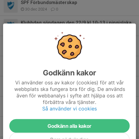
SPF Förbundsmästerskap
30 dec 2024
0
Klubbdag söndagen den 22/9 kl 10-13 i pingislokalen
10 sep 2024
0
Träningsstart för Motionsgruppen säsongen 24/25
15 aug 2024
0
Avslutning med Motionsgruppen
30 maj 2024
1
Godkänn kakor
Vi använder oss av kakor (cookies) för att vår
Oden Cup
webbplats ska fungera bra för dig. De används
16 mar 2024
0
även för webbanalys i syfte att hjälpa oss att
förbättra våra tjänster.
Ungdomstouren Lidköping 24 feb
Så använder vi cookies
21 feb 2024
0
Öppen pingisträning på söndagar
Godkänn alla kakor
14 jan 2024
0