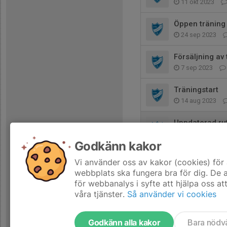
11 okt 2023
Öppen träning
24 sep 2023
Försäljning av
7 sep 2023
Träningstart
14 aug 2023
Uppdaterad ruti
3 aug 2023
Godkänn kakor
Senior School
Vi använder oss av kakor (cookies) för 
2 mar 2023
webbplats ska fungera bra för dig. De
för webbanalys i syfte att hjälpa oss at
våra tjänster.
Så använder vi cookies
Godkänn alla kakor
Bara nödv