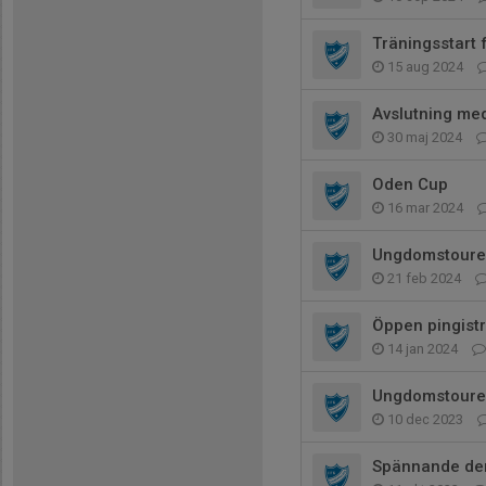
Träningsstart
15 aug 2024
Avslutning me
30 maj 2024
Oden Cup
16 mar 2024
Ungdomstouren
21 feb 2024
Öppen pingist
14 jan 2024
Ungdomstoure
10 dec 2023
Spännande derb