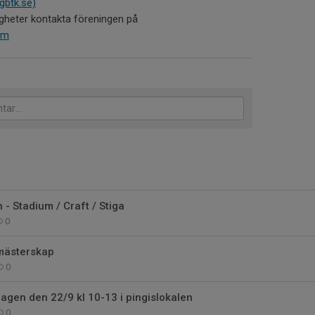
gbtk.se)
igheter kontakta föreningen på
om
 - Stadium / Craft / Stiga
0
mästerskap
0
gen den 22/9 kl 10-13 i pingislokalen
0