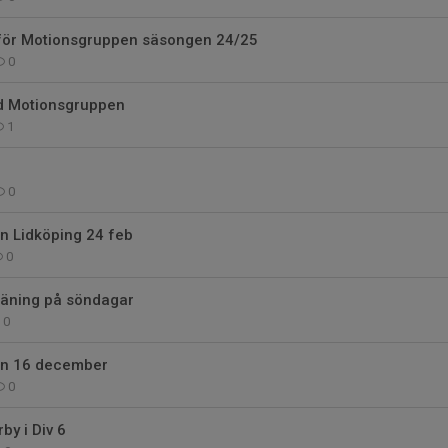
 för Motionsgruppen säsongen 24/25
0
d Motionsgruppen
1
0
 Lidköping 24 feb
0
räning på söndagar
0
n 16 december
0
y i Div 6