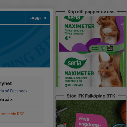
Köp ditt papper av oss
Logga in
nyhet
la på Facebook
Stöd IFK Falköping BTK
la på X
heter via RSS