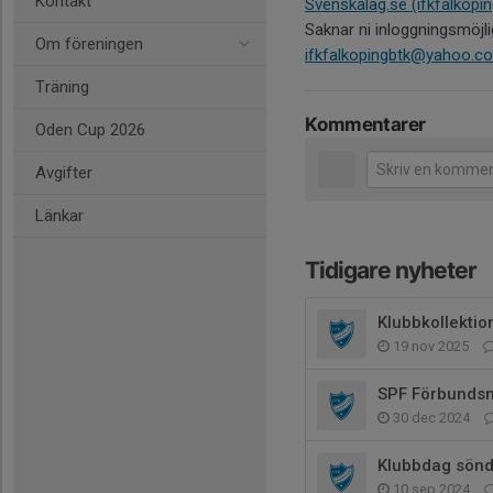
Kontakt
Svenskalag.se (ifkfalkopin
Saknar ni inloggningsmöjl
Om föreningen
ifkfalkopingbtk@yahoo.c
Träning
Kommentarer
Oden Cup 2026
Avgifter
Länkar
Tidigare nyheter
Klubbkollektion
19 nov 2025
SPF Förbunds
30 dec 2024
Klubbdag sönda
10 sep 2024