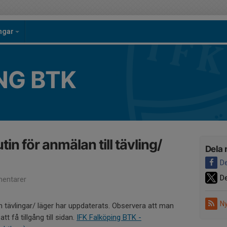
ingar
NG BTK
in för anmälan till tävling/
Dela 
De
De
entarer
Ny
tävlingar/ läger har uppdaterats. Observera att man
t få tillgång till sidan.
IFK Falköping BTK -