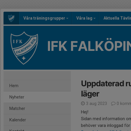
Våra träningsgrupper
Våra lag
Aktuella Tävl
IFK FALKÖPI
Uppdaterad rut
Hem
läger
Nyheter
3 aug 2023
0 komm
Matcher
Hej!
Sidan med information om 
Kalender
behöver vara inloggad för at