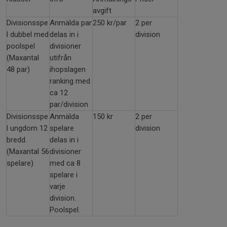
avgift
Divisionsspe
Anmälda par
250 kr/par
2 per
l dubbel med
delas in i
division
poolspel
divisioner
(Maxantal
utifrån
48 par)
ihopslagen
ranking med
ca 12
par/division
Divisionsspe
Anmälda
150 kr
2 per
l ungdom 12
spelare
division
bredd.
delas in i
(Maxantal 56
divisioner
spelare)
med ca 8
spelare i
varje
division.
Poolspel.