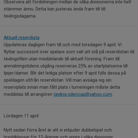
Observera att fördelningen mellan de olika divisionerna inte helt
stämmer ännu. Detta kan justeras ända fram till till
tävlingsdagarna.
Aktuell reservlista
Uppdateras dagligen fram till och med torsdagen 9 april. Vi
flyttar successivt över spelare som valt att stå på reservlistan till
tävlingsfilen utan meddelande till aktuell förening. Fram till
anmälningstidens utgång reserveras 25% av startplatserna till
tjejer/damer. Blir det lediga platser efter 9 april fylls dessa på
speldagen utifrån reservlistan. Vill man avsäga sig sin
reservplats innan man fått plats i turneringen måste detta
meddelas till arrangören
tavling.odencup@yahoo.com
.
Lördagen 11 april
Nytt sedan förra året är att vi erbjuder dubbelspel och
breddklasser för 12-åringar och yngre i olika divisioner.