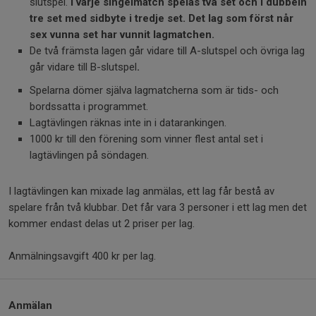
slutspel.
I varje singelmatch spelas två set och i dubbeln
tre set med sidbyte i tredje set. Det lag som först når
sex vunna set har vunnit lagmatchen.
De två främsta lagen går vidare till A-slutspel och övriga lag
går vidare till B-slutspel
.
Spelarna dömer själva lagmatcherna som är tids- och
bordssatta i programmet.
Lagtävlingen räknas inte in i datarankingen.
1000 kr till den förening som vinner flest antal set i
lagtävlingen på söndagen.
I lagtävlingen kan mixade lag anmälas, ett lag får bestå av
spelare från två klubbar. Det får vara 3 personer i ett lag men det
kommer endast delas ut 2 priser per lag.
Anmälningsavgift 400 kr per lag.
Anmälan