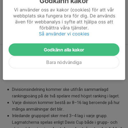
Godkänn kakor
divisioner
med ca 16
Vi använder oss av kakor (cookies) för att vår
spelare i
webbplats ska fungera bra för dig. De används
även för webbanalys i syfte att hjälpa oss att
varje.
förbättra våra tjänster.
Maxantal
Så använder vi cookies
spelare 126
Godkänn alla kakor
Söndag 12 april
Bara nödvändiga
Lagspel med två eller tre spelare för alla åldrar. En spelare får
endast delta i ett lag.
Divisionsindelning kommer ske utifrån sammanlagd
rankingpoäng på de två spelare med högst ranking i laget.
Varje division kommer bestå av 8–16 lag beroende på hur
många anmälningar det blir..
Inledande gruppspel sker med 3–4 lag i varje grupp.
Lagmatcherna spelas enligt Davis Cup både i grupp- och