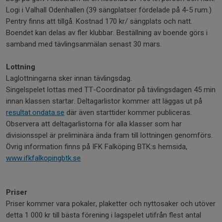
Logi i Valhall Odenhallen (39 sängplatser fördelade på 4-5 rum.)
Pentry finns att tillgå. Kostnad 170 kr/ sängplats och natt.
Boendet kan delas av fler klubbar. Beställning av boende görs i
samband med tävlingsanmälan senast 30 mars.
Lottning
Laglottningarna sker innan tävlingsdag.
Singelspelet lottas med TT-Coordinator på tävlingsdagen 45 min
innan klassen startar. Deltagarlistor kommer att läggas ut på
resultat.ondata.se
där även starttider kommer publiceras.
Observera att deltagarlistorna för alla klasser som har
divisionsspel är preliminära ända fram till lottningen genomförs.
Övrig information finns på IFK Falköping BTK:s hemsida,
www.ifkfalkopingbtk.se
Priser
Priser kommer vara pokaler, plaketter och nyttosaker och utöver
detta 1 000 kr till bästa förening i lagspelet utifrån flest antal