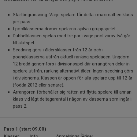
Startbegränsning. Varje spelare får delta i maximalt en klass
per pass.
I poolklasserna dömer spelarna själva i gruppspelet.
Dubbelklassen spelas med tre par i varje pool varav två går
till slutspel.
Seedning görs i åldersklasser från 12 år och i
poängklasserna utifrån aktuell ranking speldagen. Ungdom
12 bredd genomförs i divisionsspel där arrangören delar in
spelare utifrån, ranking alternativt ålder. Ingen seedning görs
i divisionerna. Klassen är öppen för alla spelare upp till 12 år
(födda 2012 eller senare).
Arrangören förbehåller sig rätten att flytta spelare till annan
klass vid lågt deltagarantal i någon av klasserna som ingår i
pass 2.
Pass 1 (start 09.00)
Klasser
Info
Anmälnings
Priser