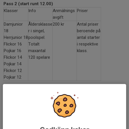
Pass 2 (start runt 12.00)
Klasser
Info
Anmälnings
Priser
avgift
Damjunior
Åldersklasse
200 kr
Antal priser
18
r i singel,
beroende på
Herrjunior 18
poolspel.
antal starter
Flickor 16
Totalt
i respektive
Pojkar 16
maxantal
klass.
Flickor 14
120 spelare
Pojkar 14
Flickor 12
Pojkar 12
Pass 3 (start runt 16.00)
Klasser
Info
Anmälnings
Priser
avgift
Divisionsspe
Anmälda
200
4 per
l singel med
spelare
division
poolspel
delas in i