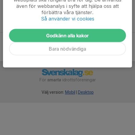
även för webbanalys i syfte att hjälpa oss att
We will take pictures during the camp and post it on our website
förbättra våra tjänster.
in our photo album and on social media. Inform at the
Så använder vi cookies
registration whether this is OK or not.
Godkänn alla kakor
Bara nödvändiga
För
smarta
idrottsföreningar
Välj version:
Mobil
|
Desktop