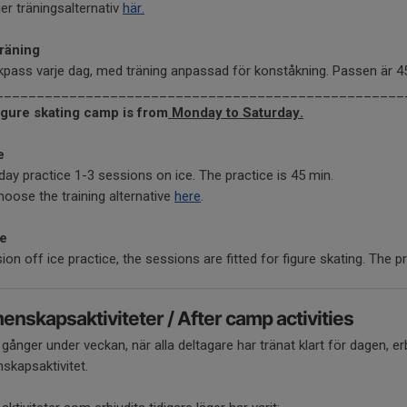
jer träningsalternativ
här.
räning
kpass varje dag, med träning anpassad för konståkning. Passen är 4
__________________________________________________
igure skating camp is from
Monday to Saturday.
ce
day practice 1-3 sessions on ice. The practice is 45 min.
oose the training alternative
here
.
ce
ion off ice practice, the sessions are fitted for figure skating. The pr
nskapsaktiviteter / After camp activities
gånger under veckan, när alla deltagare har tränat klart för dagen, 
skapsaktivitet.