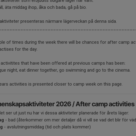
aktiviteter som erbjudits tidigare läger har varit:
väll, äta middag ihop, åka och bada, gå på bio.
aktiviteter presenteras närmare lägerveckan på denna sida.
__________________________________________________
le of times during the week there will be chances for after camp acti
actises for the day.
ctivitites that have been offered at previous camps has been:
ue night, eat dinner together, go swimming and go to the cinema.
ears activities is presented closer to camp week on this page.
nskapsaktiviteter 2026 / After camp activitie
t ser ut just nu har vi dessa aktiviteter planerade för årets läger:
ag
- bad (återkommer om mer detaljer då vi vill se vad det blir för väd
ag
- avslutningsmiddag (tid och plats kommer)