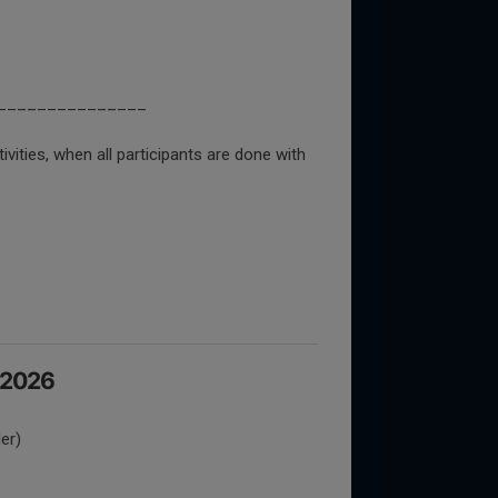
_______________
vities, when all participants are done with
s 2026
er)