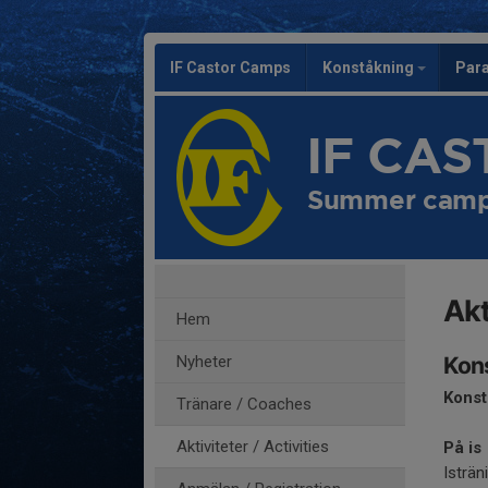
IF Castor Camps
Konståkning
Par
IF CA
Summer camp 
Akt
Hem
Nyheter
Kons
Konst
Tränare / Coaches
Aktiviteter / Activities
På is
Isträn