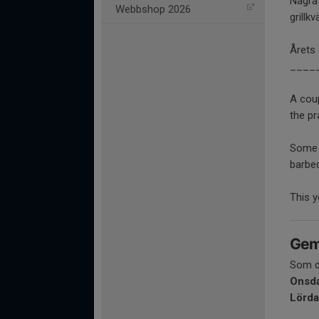
Några 
Webbshop 2026
grillk
Årets 
____
A coup
the pr
Some a
barbeq
This y
Geme
Som de
Onsd
Lörd