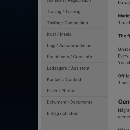
Anmälan / Registration
Du väl
Träning / Training
Markt
1 mar
Tävling / Competition
____
Kost / Meals
The f
Logi / Accommodation
On i
Every 
Bra att veta / Good info
You ch
Ledsagare / Assistent
Off i
Kontakt / Contact
1 sess
Bilder / Photos
Geme
Dokument / Documents
Några 
Bidrag och stöd
gemen