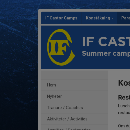
IF Castor Camps
Konståkning
Par
IF CA
Summer camp 
Kos
Hem
Nyheter
Rest
Lunche
Tränare / Coaches
restau
Aktiviteter / Activities
Om du 