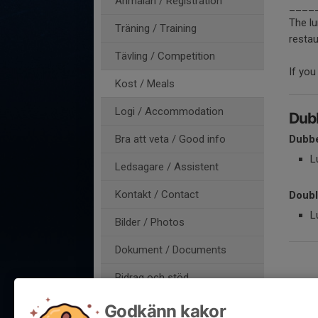
Anmälan / Registration
____
The lu
Träning / Training
restau
Tävling / Competition
If you
Kost / Meals
Logi / Accommodation
Dubb
Bra att veta / Good info
Dubbe
L
Ledsagare / Assistent
Kontakt / Contact
Doubl
L
Bilder / Photos
Dokument / Documents
Bidrag och stöd
Godkänn kakor