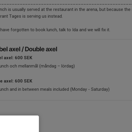
__________________________________________________
nch is usually served at the restaurant in the arena, but because the 
rant Tages is serving us instead.
 have forgotten to book lunch, talk to Ida and we will fix it.
el axel / Double axel
l axel: 600 SEK
unch och mellanmål (måndag – lördag)
e axel: 600 SEK
unch and in between meals included (Monday - Saturday)