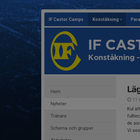
IF Castor Camps
Konståkning
Par
IF CA
Konståkning 
Läg
Hem
11 
Nyheter
Kul at
Tränare
fullte
de sis
Schema och grupper
Vi se