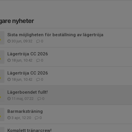
gare nyheter
Sista möjligheten för beställning av lägertröja
30 jun, 09:32
0
Lägertröja CC 2026
18 jun, 10:42
0
Lägertröja CC 2026
18 jun, 10:42
0
Lägerboendet fullt!
11 maj, 07:22
0
Barmarksträning
3 apr, 12:20
0
Komplett tränarcrew!