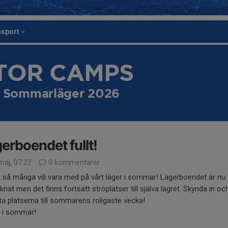
asport
STOR CAMPS
- Sommarläger 2026
erboendet fullt!
maj, 07:22
0 kommentarer
t så många vill vara med på vårt läger i sommar! Lägerboendet är nu
cknat men det finns fortsatt ströplatser till själva lägret. Skynda in oc
ta platserna till sommarens roligaste vecka!
s i sommar!