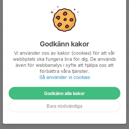
Tidigare nyheter
Sista möjligheten för beställning av lägertröja
Godkänn kakor
30 jun, 09:32
0
Vi använder oss av kakor (cookies) för att vår
Lägertröja CC 2026
webbplats ska fungera bra för dig. De används
18 jun, 10:42
0
även för webbanalys i syfte att hjälpa oss att
förbättra våra tjänster.
Lägertröja CC 2026
Så använder vi cookies
18 jun, 10:42
0
Godkänn alla kakor
Lägerboendet fullt!
11 maj, 07:22
0
Bara nödvändiga
Barmarksträning
3 apr, 12:20
0