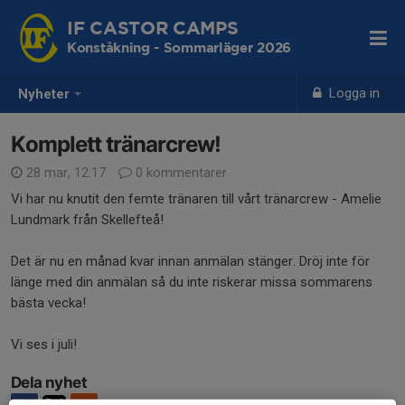
IF CASTOR CAMPS
Konståkning - Sommarläger 2026
Logga in
Nyheter
Komplett tränarcrew!
28 mar, 12:17
0 kommentarer
Vi har nu knutit den femte tränaren till vårt tränarcrew - Amelie
Lundmark från Skellefteå!
Det är nu en månad kvar innan anmälan stänger. Dröj inte för
länge med din anmälan så du inte riskerar missa sommarens
bästa vecka!
Vi ses i juli!
Dela nyhet