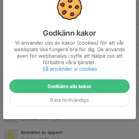
Sista möjligheten för beställning av lägertröja
30 jun, 09:32
0
Godkänn kakor
Lägertröja CC 2026
18 jun, 10:42
0
Vi använder oss av kakor (cookies) för att vår
webbplats ska fungera bra för dig. De används
Lägertröja CC 2026
även för webbanalys i syfte att hjälpa oss att
18 jun, 10:42
0
förbättra våra tjänster.
Så använder vi cookies
Lägerboendet fullt!
11 maj, 07:22
0
Godkänn alla kakor
Barmarksträning
3 apr, 12:20
0
Bara nödvändiga
Komplett tränarcrew!
28 mar, 12:17
0
Anmälan är öppen!