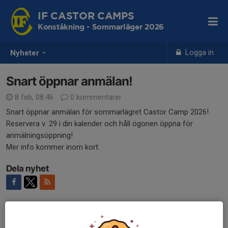
IF CASTOR CAMPS
Konståkning - Sommarläger 2026
Logga in
Nyheter
Snart öppnar anmälan!
8 feb, 08:46
0 kommentarer
Snart öppnar anmälan för sommarlägret Castor Camp 2026!
Reservera v. 29 i din kalender och håll ögonen öppna för
anmälningsöppning!
Mer info kommer inom kort.
Dela nyhet
Tidigare nyheter