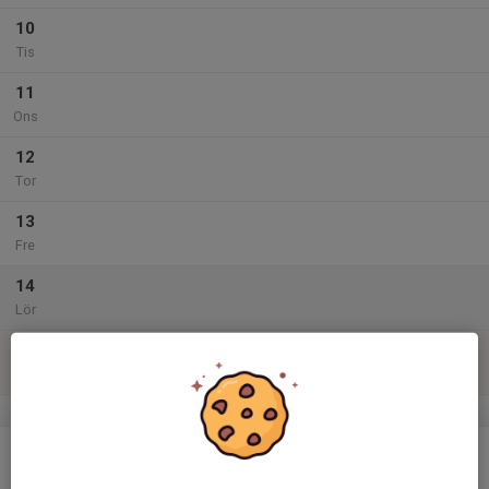
10
Tis
11
Ons
12
Tor
13
Fre
14
Lör
15
Sön
v.47
16
Mån