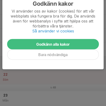
Godkänn kakor
17
Tis
Vi använder oss av kakor (cookies) för att vår
webbplats ska fungera bra för dig. De används
18
även för webbanalys i syfte att hjälpa oss att
Ons
förbättra våra tjänster.
Så använder vi cookies
19
Tor
Godkänn alla kakor
20
Fre
Bara nödvändiga
21
Lör
22
Sön
v.48
23
Mån