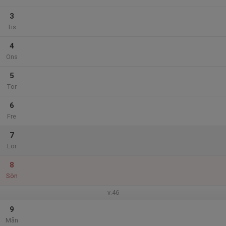
3
Tis
4
Ons
5
Tor
6
Fre
7
Lör
8
Sön
v.46
9
Mån