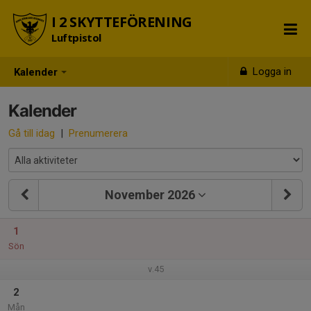
I 2 SKYTTEFÖRENING
Luftpistol
Logga in
Kalender
Kalender
Gå till idag
|
Prenumerera
November 2026
1
Sön
v.45
2
Mån