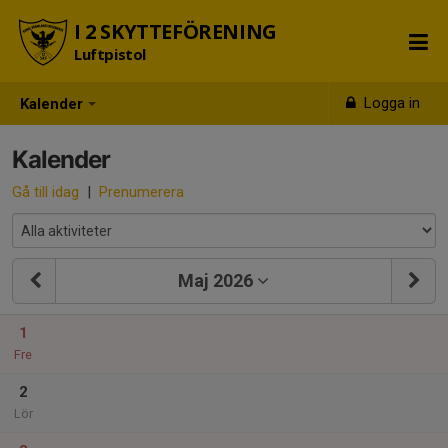
I 2 SKYTTEFÖRENING
Luftpistol
Logga in
Kalender
Kalender
Gå till idag
|
Prenumerera
Maj 2026
1
Fre
2
Lör