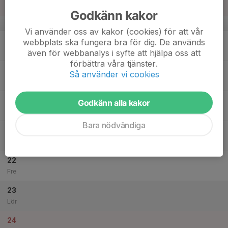
Sön
Godkänn kakor
v.21
Vi använder oss av kakor (cookies) för att vår
18
webbplats ska fungera bra för dig. De används
Mån
även för webbanalys i syfte att hjälpa oss att
förbättra våra tjänster.
19
Så använder vi cookies
Tis
20
Godkänn alla kakor
Ons
Bara nödvändiga
21
Tor
22
Fre
23
Lör
24