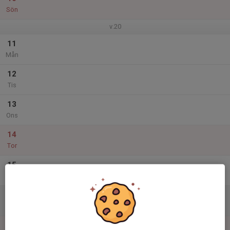
Sön
v.20
11
Mån
12
Tis
13
Ons
14
Tor
15
Fre
16
Lör
17