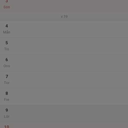
3
Sön
v.19
4
Mån
5
Tis
6
Ons
7
Tor
8
Fre
9
Lör
10