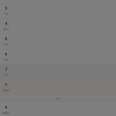
3
Tis
4
Ons
5
Tor
6
Fre
7
Lör
8
Sön
v.7
9
Mån