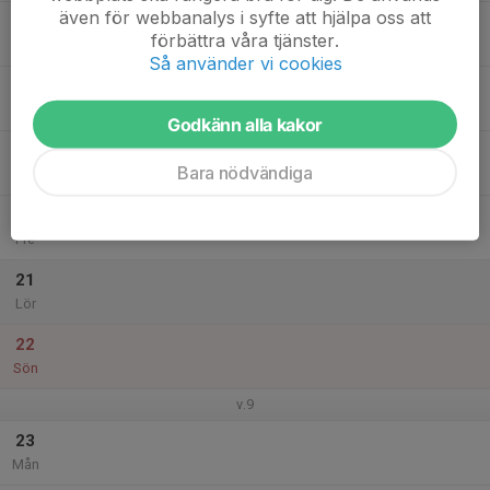
även för webbanalys i syfte att hjälpa oss att
17
förbättra våra tjänster.
Tis
Så använder vi cookies
18
Ons
Godkänn alla kakor
19
Bara nödvändiga
Tor
20
Fre
21
Lör
22
Sön
v.9
23
Mån