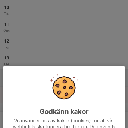
10
Tis
11
Ons
12
Tor
13
Fre
14
Lör
15
Sön
v.8
Godkänn kakor
16
Vi använder oss av kakor (cookies) för att vår
Mån
webbplats ska fungera bra för dig. De används