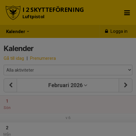
I 2 SKYTTEFÖRENING
Luftpistol
Logga in
Kalender
Kalender
Gå till idag
|
Prenumerera
Februari 2026
1
Sön
v.6
2
Mån