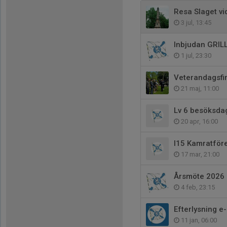
Resa Slaget v
3 jul, 13:45
Inbjudan GRILL
1 jul, 23:30
Veterandagsfi
21 maj, 11:00
Lv 6 besöksda
20 apr, 16:00
I15 Kamratföre
17 mar, 21:00
Årsmöte 2026 -
4 feb, 23:15
Efterlysning e
11 jan, 06:00