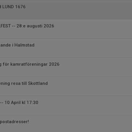
id LUND 1676
FEST -- 28:e augusti 2026
rande i Halmstad
g för kamratföreningar 2026
ning resa till Skottland
- 10 April kl 17:30
-postadresser!