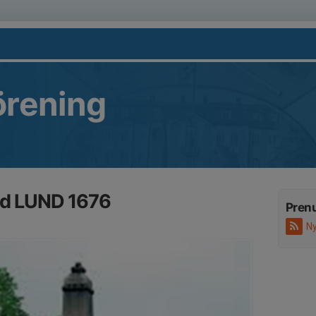
örening
id LUND 1676
Pren
Ny