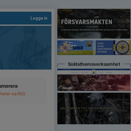
Logga in
Soldathemsverksamhet
umerera
heter via RSS