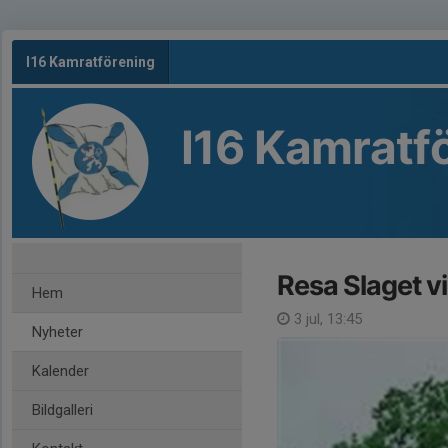
I16 Kamratförening
I16 Kamratf
Resa Slaget v
Hem
3 jul, 13:45
Nyheter
Kalender
Bildgalleri