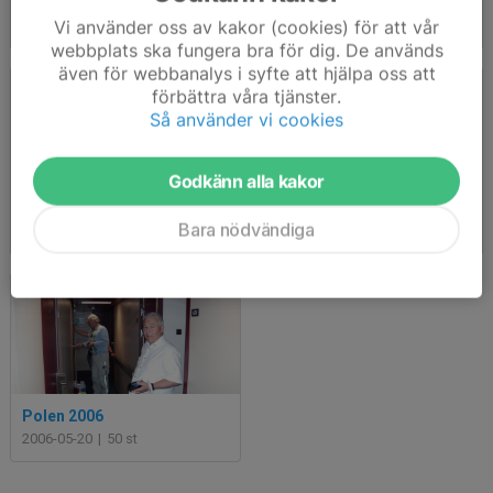
400års minnet av Västgöta-Dal/Hallandsreg
Återträff Hallandsbrigaden september 2022
Vi använder oss av kakor (cookies) för att vår
2024-09-07
|
13 st
2022-09-03
|
33 st
webbplats ska fungera bra för dig. De används
även för webbanalys i syfte att hjälpa oss att
förbättra våra tjänster.
Så använder vi cookies
Godkänn alla kakor
Grillafoton 2022
Resan till Norge 2018
Bara nödvändiga
2022-08-27
|
9 st
2021-06-25
|
4 st
Polen 2006
2006-05-20
|
50 st