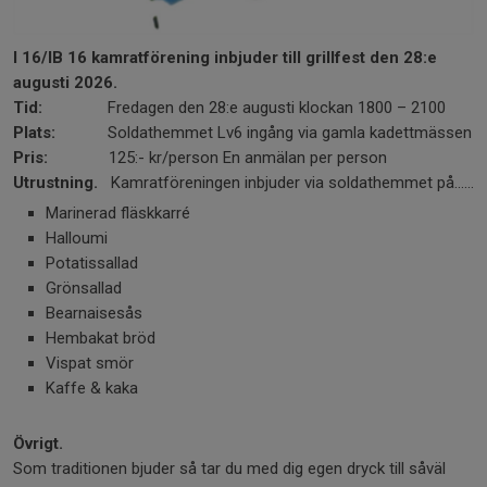
I 16/IB 16 kamratförening inbjuder till grillfest den 28:e
augusti 2026.
Tid:
Fredagen den 28:e augusti klockan 1800 – 2100
Plats:
Soldathemmet Lv6 ingång via gamla kadettmässen
Pris:
125:- kr/person En anmälan per person
Utrustning.
Kamratföreningen inbjuder via soldathemmet på......
Marinerad fläskkarré
Halloumi
Potatissallad
Grönsallad
Bearnaisesås
Hembakat bröd
Vispat smör
Kaffe & kaka
Övrigt.
Som traditionen bjuder så tar du med dig egen dryck till såväl