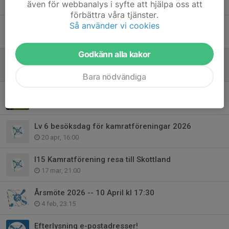
Tidigare nyheter
även för webbanalys i syfte att hjälpa oss att
förbättra våra tjänster.
Så använder vi cookies
Resa Slaget vid LUND 1676
3 jul, 13:45
Godkänn alla kakor
Inbjudan GRILLFEST -- 28:e augusti 2026
1 jul, 23:30
Bara nödvändiga
Veterandagsfirande i Halmstad
21 maj, 11:00
Lv 6 besöksdag för kamratföreningar 2026
20 apr, 16:00
I15 Kamratförening resa till Skottland
17 mar, 21:00
Årsmöte 2026 -- 10 April kl 17:30
4 feb, 23:15
Efterlysning e-postadresser!