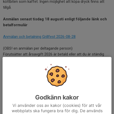
köttbiten som kaffet. Ingen möjlighet att köpa dryck finns att
tillgå.
Anmälan senast tisdag 18 augusti enligt följande länk och
betalformulär
Anmälan och betalning Grillfest 2026-08-28
(OBS! en anmälan per deltagande person)
Förutsätter att årsavgift 2026 är betald eller att du är ständig
medlem
Väl mött och hopp om strålande väder.
Styrelsen
Dela nyhet
Godkänn kakor
Vi använder oss av kakor (cookies) för att vår
webbplats ska fungera bra för dig. De används