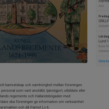
Styrel
eso
Fredag
GRILL
Soldat
Lördag
Lund 1
Buss fr
Götebo
Hela k
gott kamratskap och samhörighet mellan föreningen
ersonal som varit anställd, tjänstgjort, utbildats eller
Hallands regemente och Hallandsbrigaden med
Vidare ska föreningen ge information om verksamhet
varsmakten och då främst Lv 6.