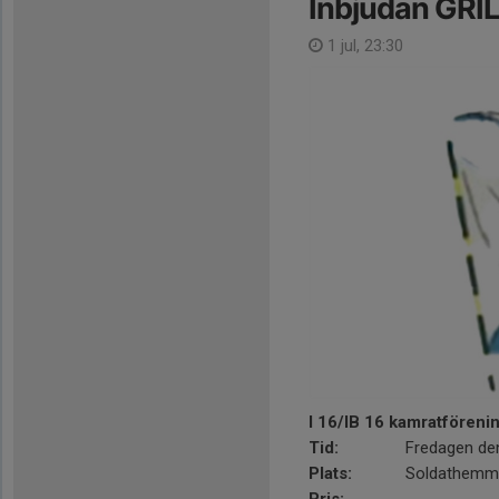
Inbjudan GRIL
1 jul, 23:30
I 16/IB 16 kamratförening
Tid:
Fredagen den
Plats:
Soldathemmet Lv