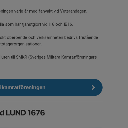
reningen varje år med fanvakt vid Veterandagen.
la som har tjänstgjort vid I16 och IB16.
tiskt oberoende och verksamheten bedrivs fristående
etstagarorganisationer.
luten till SMKR (Sveriges Militära Kamratföreningars
i kamratföreningen
id LUND 1676