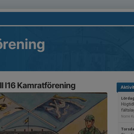
örening
l I16 Kamratförening
Aktivi
Lördag
Högtid
fältsl
Norre K
Torsda