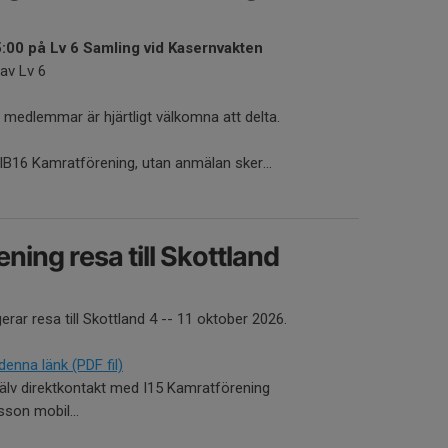
:00 på Lv 6 Samling vid Kasernvakten
av Lv 6
medlemmar är hjärtligt välkomna att delta.
 IB16 Kamratförening, utan anmälan sker...
ning resa till Skottland
rar resa till Skottland 4 -- 11 oktober 2026.
enna länk (PDF fil)
själv direktkontakt med I15 Kamratförening
son mobil...