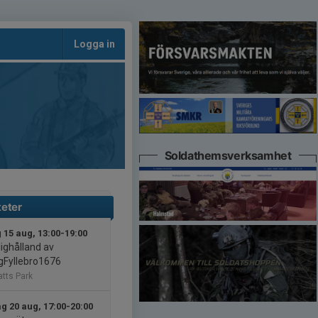
Logga in
Soldathemsverksamhet
teter
 15 aug, 13:00-19:00
lighålland av
agFyllebro1676
atts Park
g 20 aug, 17:00-20:00