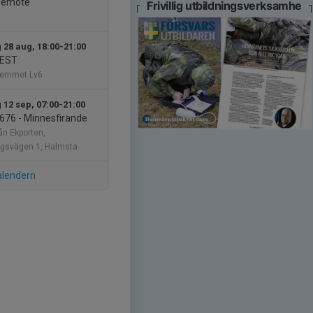
semöte
Frivillig utbildningsverksamhe
 28 aug, 18:00-21:00
FEST
hemmet Lv6
 12 sep, 07:00-21:00
676 - Minnesfirande
ån Ekporten,
rgsvägen 1, Halmsta
alendern