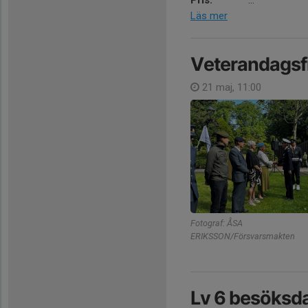
Pris:
...
Läs mer
Veterandagsfi
21 maj, 11:00
Fotograf: ÅSA
ERIKSSON/Försvarsmakten
Lv 6 besöksd