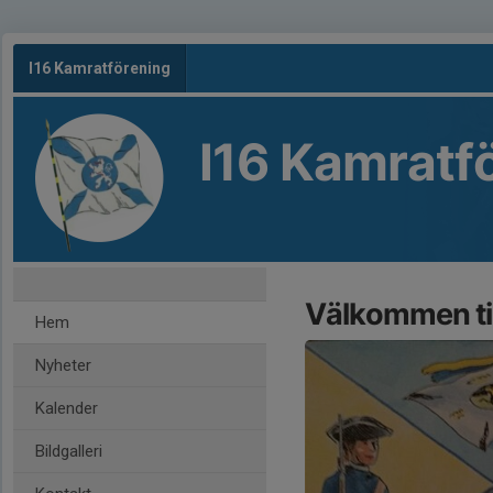
I16 Kamratförening
I16 Kamratf
Välkommen til
Hem
Nyheter
Kalender
Bildgalleri