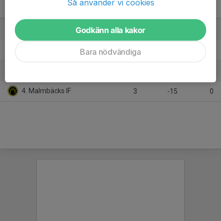
Så använder vi cookies
FPC F2012 grupp B
M
+/-
P
1. Husqvarna IK
Godkänn alla kakor
3
15
9
2. Kustens IF
3
8
6
Bara nödvändiga
3. Vimmerby IBK
3
-8
3
4. Malmbäcks IF
3
-15
0