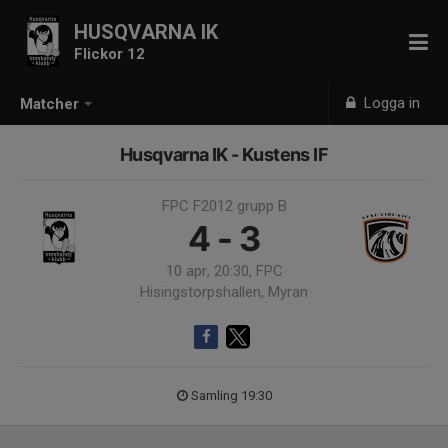
HUSQVARNA IK
Flickor 12
Logga in
Matcher
Husqvarna IK - Kustens IF
FPC F2012 grupp B
4 - 3
10 apr, 20:30, FPC
Hisingstorpshallen, Myran
Samling 19:30