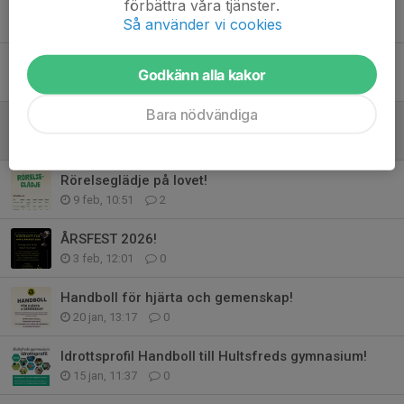
förbättra våra tjänster.
Hultsfred HFs Ungdomsråd
Så använder vi cookies
25 mar, 08:30
1
Sponsormatch på lördag 7/3!
Godkänn alla kakor
5 mar, 10:35
0
Bara nödvändiga
Handboll och basket idag torsdag!
19 feb, 09:00
0
Rörelseglädje på lovet!
9 feb, 10:51
2
ÅRSFEST 2026!
3 feb, 12:01
0
Handboll för hjärta och gemenskap!
20 jan, 13:17
0
Idrottsprofil Handboll till Hultsfreds gymnasium!
15 jan, 11:37
0