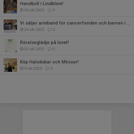
Handboll i Lindblom!
30 okt 2025
0
Vi säljer armband för cancerfonden och barnen i Hultsfred!
24 okt 2025
0
Rörelseglädje på lovet!
22 okt 2025
0
Köp Halsdukar och Mössor!
9 okt 2025
3