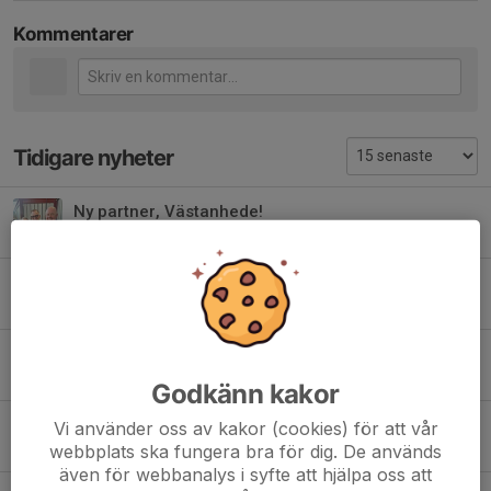
Kommentarer
Tidigare nyheter
Ny partner, Västanhede!
3 jul, 09:20
0
Mejlproblem löst!
26 jun, 10:16
0
Rörelseglädje på lovet!
27 apr, 09:57
0
Godkänn kakor
ÅRSFEST 2026!
Vi använder oss av kakor (cookies) för att vår
webbplats ska fungera bra för dig. De används
2 apr, 10:45
0
även för webbanalys i syfte att hjälpa oss att