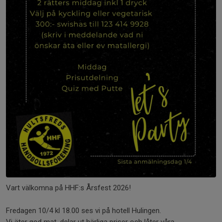
Vart välkomna på HHF:s Årsfest 2026!
Fredagen 10/4 kl 18.00 ses vi på hotell Hulingen.
Vi äter god mat, delar ut härliga priser och låter våra