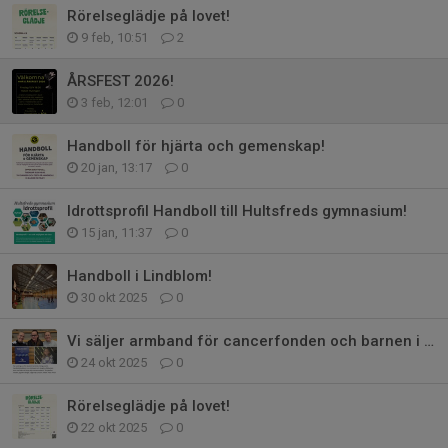
Rörelseglädje på lovet!
9 feb, 10:51
2
ÅRSFEST 2026!
3 feb, 12:01
0
Handboll för hjärta och gemenskap!
20 jan, 13:17
0
Idrottsprofil Handboll till Hultsfreds gymnasium!
15 jan, 11:37
0
Handboll i Lindblom!
30 okt 2025
0
Vi säljer armband för cancerfonden och barnen i Hultsfred!
24 okt 2025
0
Rörelseglädje på lovet!
22 okt 2025
0