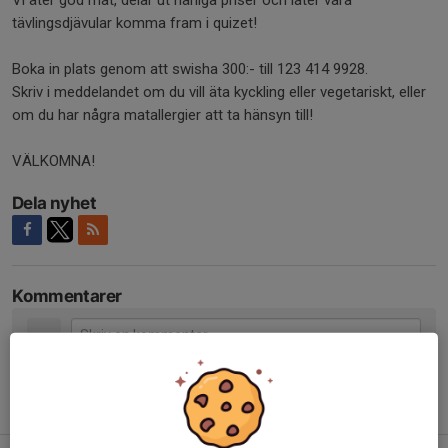
tävlingsdjävular komma fram i quizet!
Boka in plats genom att swisha 300:- till 123 414 9928.
Skriv i meddelandet om du vill äta kyckling eller vegetariskt, eller
om du har några matallergier att ta hänsyn till!
VÄLKOMNA!
Dela nyhet
Kommentarer
Tidigare nyheter