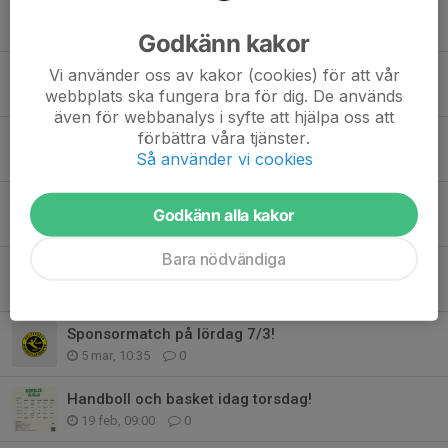
Ny partner, Västanhede!
3 jul, 09:20
0
Godkänn kakor
Vi använder oss av kakor (cookies) för att vår
Mejlproblem löst!
webbplats ska fungera bra för dig. De används
26 jun, 10:16
0
även för webbanalys i syfte att hjälpa oss att
förbättra våra tjänster.
Rörelseglädje på lovet!
Så använder vi cookies
27 apr, 09:57
0
ÅRSFEST 2026!
Godkänn alla kakor
2 apr, 10:45
0
Bara nödvändiga
Hultsfred HFs Ungdomsråd
25 mar, 08:30
1
Sponsormatch på lördag 7/3!
5 mar, 10:35
0
Handboll och basket idag torsdag!
19 feb, 09:00
0