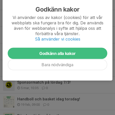
3 jul, 09:20
0
Godkänn kakor
Mejlproblem löst!
Vi använder oss av kakor (cookies) för att vår
26 jun, 10:16
0
webbplats ska fungera bra för dig. De används
även för webbanalys i syfte att hjälpa oss att
Rörelseglädje på lovet!
förbättra våra tjänster.
27 apr, 09:57
0
Så använder vi cookies
ÅRSFEST 2026!
Godkänn alla kakor
2 apr, 10:45
0
Bara nödvändiga
Hultsfred HFs Ungdomsråd
25 mar, 08:30
1
Sponsormatch på lördag 7/3!
5 mar, 10:35
0
Handboll och basket idag torsdag!
19 feb, 09:00
0