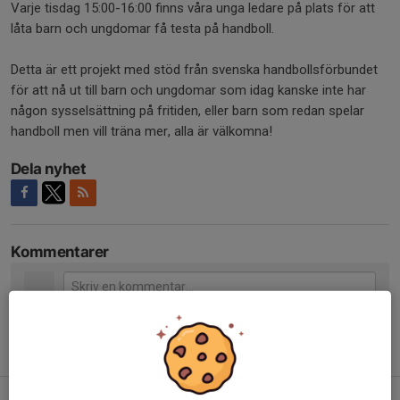
Varje tisdag 15:00-16:00 finns våra unga ledare på plats för att
låta barn och ungdomar få testa på handboll.
Detta är ett projekt med stöd från svenska handbollsförbundet
för att nå ut till barn och ungdomar som idag kanske inte har
någon sysselsättning på fritiden, eller barn som redan spelar
handboll men vill träna mer, alla är välkomna!
Dela nyhet
Kommentarer
Tidigare nyheter
Ny partner, Västanhede!