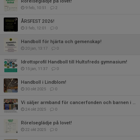
Rörelseglädje på lovet!
9 feb, 10:51
2
ÅRSFEST 2026!
3 feb, 12:01
0
Handboll för hjärta och gemenskap!
20 jan, 13:17
0
Idrottsprofil Handboll till Hultsfreds gymnasium!
15 jan, 11:37
0
Handboll i Lindblom!
30 okt 2025
0
Vi säljer armband för cancerfonden och barnen i Hultsfred!
24 okt 2025
0
Rörelseglädje på lovet!
22 okt 2025
0