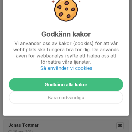
Stellan B.
23 aug 2024
Vid spel fredag 2024-08-23 kl 11-12 på bana 1:
1) Jag klarade inte av att låsa med hänglåset till klubbhuset.
Det går trögt att justera siffrorna. Bäst är kanske sätta dit
Godkänn kakor
ett nytt hänglås med samma kod.
2) Bollen med nyckeln till bana 2 saknas. Dörren står olåst.
Vi använder oss av kakor (cookies) för att vår
Stellan Brodén
webbplats ska fungera bra för dig. De används
även för webbanalys i syfte att hjälpa oss att
förbättra våra tjänster.
Michael R.
19 aug 2024
Så använder vi cookies
Den funkade bra igen kl 17 för flera användare /Michael
Godkänn alla kakor
Dolt namn
19 aug 2024
Bara nödvändiga
Vi skall titta på dörren!
Jonas Tottmar
19 aug 2024