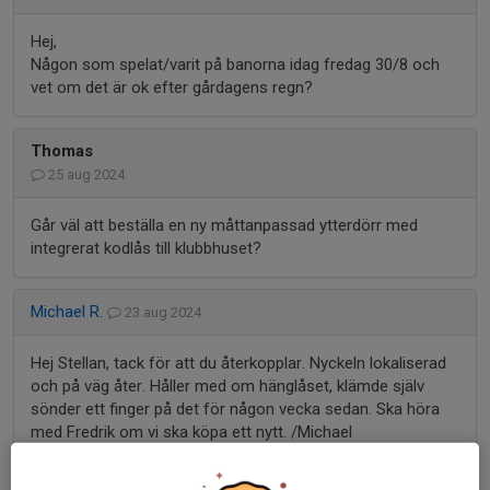
Hej,
Någon som spelat/varit på banorna idag fredag 30/8 och
vet om det är ok efter gårdagens regn?
Thomas
25 aug 2024
Går väl att beställa en ny måttanpassad ytterdörr med
integrerat kodlås till klubbhuset?
Michael R.
23 aug 2024
Hej Stellan, tack för att du återkopplar. Nyckeln lokaliserad
och på väg åter. Håller med om hänglåset, klämde själv
sönder ett finger på det för någon vecka sedan. Ska höra
med Fredrik om vi ska köpa ett nytt. /Michael