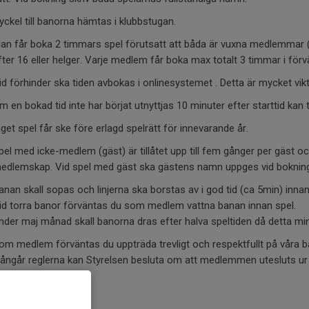
yckel till banorna hämtas i klubbstugan.
an får boka 2 timmars spel förutsatt att båda är vuxna medlemmar (
fter 16 eller helger. Varje medlem får boka max totalt 3 timmar i för
id förhinder ska tiden avbokas i onlinesystemet . Detta är mycket vikt
m en bokad tid inte har börjat utnyttjas 10 minuter efter starttid kan
nget spel får ske före erlagd spelrätt för innevarande år.
pel med icke-medlem (gäst) är tillåtet upp till fem gånger per gäst 
edlemskap. Vid spel med gäst ska gästens namn uppges vid boknin
anan skall sopas och linjerna ska borstas av i god tid (ca 5min) innan
id torra banor förväntas du som medlem vattna banan innan spel.
nder maj månad skall banorna dras efter halva speltiden då detta min
om medlem förväntas du uppträda trevligt och respektfullt på våra b
rångår reglerna kan Styrelsen besluta om att medlemmen utesluts ur
ill!