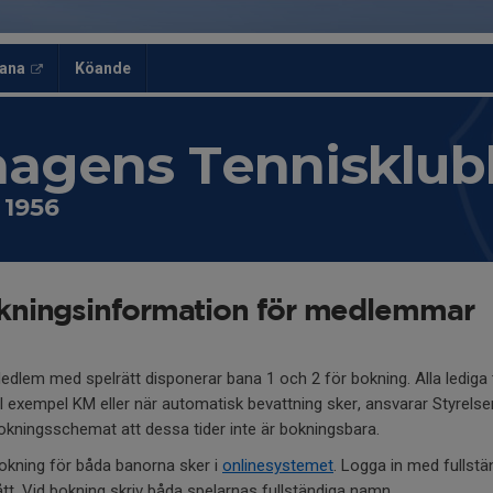
ana
Köande
hagens Tennisklub
i 1956
kningsinformation för medlemmar
edlem med spelrätt disponerar bana 1 och 2 för bokning. Alla lediga tid
ill exempel KM eller när automatisk bevattning sker, ansvarar Styrelsen
okningsschemat att dessa tider inte är bokningsbara.
okning för båda banorna sker i
onlinesystemet
. Logga in med fulls
ått. Vid bokning skriv båda spelarnas fullständiga namn.