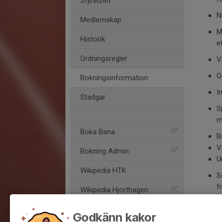
Styrelsen
N
Medlemskap
M
Historik
e
Ordningsregler
V
O
Bokningsinformation
I
Stadgar
S
m
Boka Bana
B
V
Bokning Admin
U
Wikipedia HTK
S
f
Wikipedia Hjorthagen
Lycka t
Godkänn kakor