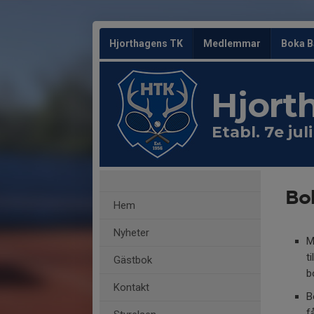
Hjorthagens TK
Medlemmar
Boka B
Hjort
Etabl. 7e jul
Bo
Hem
Nyheter
M
t
Gästbok
b
Kontakt
B
f