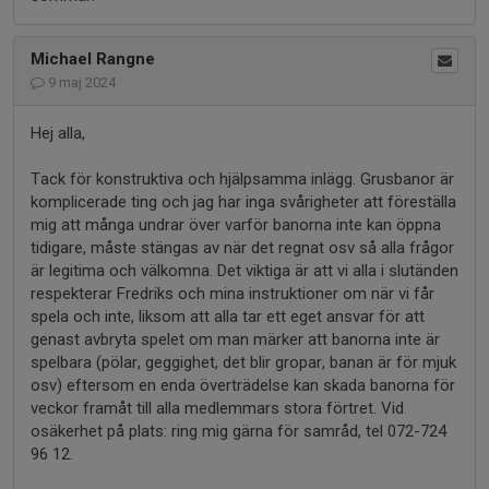
Michael Rangne
9 maj 2024
Hej alla,
Tack för konstruktiva och hjälpsamma inlägg. Grusbanor är
komplicerade ting och jag har inga svårigheter att föreställa
mig att många undrar över varför banorna inte kan öppna
tidigare, måste stängas av när det regnat osv så alla frågor
är legitima och välkomna. Det viktiga är att vi alla i slutänden
respekterar Fredriks och mina instruktioner om när vi får
spela och inte, liksom att alla tar ett eget ansvar för att
genast avbryta spelet om man märker att banorna inte är
spelbara (pölar, geggighet, det blir gropar, banan är för mjuk
osv) eftersom en enda överträdelse kan skada banorna för
veckor framåt till alla medlemmars stora förtret. Vid
osäkerhet på plats: ring mig gärna för samråd, tel 072-724
96 12.