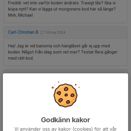
Fredrik: vet inte varför koden ändrats. Trasigt lås? Ska vi
köpa nytt? Kan vi lägga ut morgonens kod här så länge?
Mvh, Michael
Carl-Christian B.
18 maj 2024
Hej! Jag är vid banorna och hänglåset går ej upp med
koden. Något från idag som vet mer? Testat flera gånger
med rätt kod.
Leo R.
16 maj 2024
Hej!
Finns det någon planerad utbildning för bollmasninen i
närtid? :)
Godkänn kakor
Marcus N.
9 maj 2024
Vi använder oss av kakor (cookies) för att vår