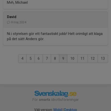
Mvh, Michael
David
9 maj 2024
Ni i styrelsen gör ett fantastiskt jobb! Helt orimligt att klaga
på det sätt Anders gör.
4
5
6
7
8
9
10
11
12
13
För
smarta
idrottsföreningar
Välj version:
Mobil
|
Desktop