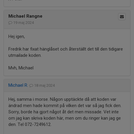
Michael Rangne
19 maj 2024
Hej igen,
Fredrik har fixat hänglåset och återställt det till den tidigare
utmailade koden.
Mvh, Michael
Michael R.
18 maj 2024
Hej, samma i morse. Någon upptäckte då att koden var
ändrad men hade kommit på vilken det var så jag fick den.
Sorry, borde ha gjort något åt det men missade. Vet inte
om jag kan skriva koden här, men om du ringer kan jag ge
den. Tel 072-7249612.