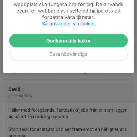
Håller med! Stor beundran för de ideella insatser som gör
webbplats ska fungera bra för dig. De används
att banorna håller bra standard till låga avgifter.
även för webbanalys i syfte att hjälpa oss att
förbättra våra tjänster.
Så använder vi cookies
Patrick
9 maj 2024
Godkänn alla kakor
Ni gör ett fantastiskt arbete och alla medlemmar borde
uppskatta det ni gör 👍
Bara nödvändiga
Om man inte förstår att det dåliga vädret gör det
komplicerat att få banorna spelbara ska man kanske inte
välja bli medlem i en tennisklubb med grusbanor
David I
9 maj 2024
Håller med föregående, fantastiskt jobb från er som lägger
tid på att få i ordning banorna.
Stort tack för er insats och ser fram emot en härligt tennis
sommar.