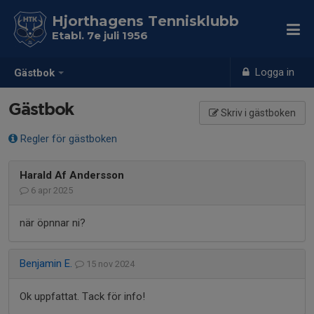
Hjorthagens Tennisklubb
Etabl. 7e juli 1956
Logga in
Gästbok
Gästbok
Skriv i gästboken
Regler för gästboken
Harald Af Andersson
6 apr 2025
när öpnnar ni?
Benjamin E.
15 nov 2024
Ok uppfattat. Tack för info!