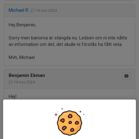
Michael R.
14 nov 2024
Hej Benjamin,
Sorry men banorna är stängda nu. Ledsen om ni inte nåtts
av information om det, det skulle ni förstås ha fått veta.
Mvh, Michael
Benjamin Ekman
14 nov 2024
Hej!
Är banorna fortfarande spelbara? Vi har bokat tid i helgen i
hopp om att vädret håller.
Michael R.
10 nov 2024