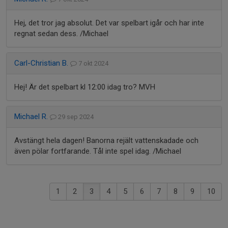
Hej, det tror jag absolut. Det var spelbart igår och har inte
regnat sedan dess. /Michael
Carl-Christian B.
7 okt 2024
Hej! Är det spelbart kl 12:00 idag tro? MVH
Michael R.
29 sep 2024
Avstängt hela dagen! Banorna rejält vattenskadade och
även pölar fortfarande. Tål inte spel idag. /Michael
1
2
3
4
5
6
7
8
9
10