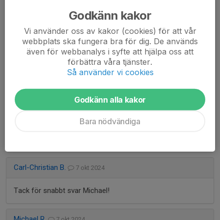
Hej Mia,
Godkänn kakor
Tack för rapporten, ska passera idag och inspektera ev
Vi använder oss av kakor (cookies) för att vår
skador.
webbplats ska fungera bra för dig. De används
även för webbanalys i syfte att hjälpa oss att
Mvh, Michael
förbättra våra tjänster.
Så använder vi cookies
Mia
9 nov 2024
Godkänn alla kakor
Hej, det var ett gäng ungdomar som klängde på staketet
Bara nödvändiga
och allmänt stökade vid klubbhuset hoppas inget är
förstört….
Carl-Christian B.
7 okt 2024
Tack för snabbt svar Michael!
Michael R.
7 okt 2024